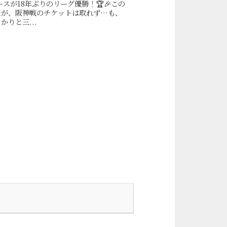
ースが18年ぶりのリーグ優勝！🏆🎉この
たが、阪神戦のチケットは取れず…も、
りと三...