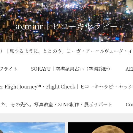
旅するように、ととのう。
aymair｜ヒコーキセラピー
ロロジー）｜旅するように、ととのう。ヨーガ・アーユルヴェーダ・
ーフライト
SORAYU｜空港温泉占い（空湯診断）
AE
er Flight Journey™・Flight Check｜ヒコーキセラピー セ
lier｜撮った、その先へ。写真教室・ZINE制作・展示サポート
C