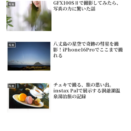
GFX100SⅡで撮影してみたら、
写真
写真の力に驚いた話
八丈島の星空で奇跡の彗星を撮
写真
影！iPhone16Proでここまで撮
れる
チェキで撮る、旅の思い出。
写真
instax Palで展示する洞爺湖温
泉湯治旅の記録