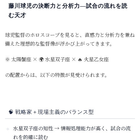
藤川球児の決断力と分析力—試合の流れを読
む天才
球児監督のホロスコープを見ると、直感力と分析力を兼ね
備えた理想的な監督像が浮かび上がってきます。
🌞
太陽蟹座 ×
🌍
水星双子座 ×
🔥
火星乙女座
の配置からは、以下の特徴が見受けられます。
🧠
戦略家＋現場主義のバランス型
水星双子座の知性
→ 情報処理能力が高く、試合の流
れを的確に読む