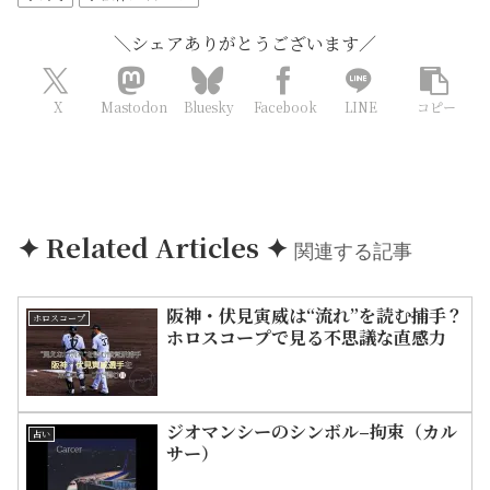
‪＼シェアありがとうございます‪／‬
X
Mastodon
Bluesky
Facebook
LINE
コピー
✦ Related Articles ✦
関連する記事
阪神・伏見寅威は“流れ”を読む捕手？
ホロスコープ
ホロスコープで見る不思議な直感力
ジオマンシーのシンボル–拘束（カル
占い
サー）