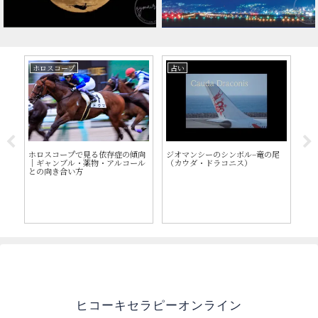
ホロスコープ
占い
占
ホロスコープで見る依存症の傾向
ジオマンシーのシンボル–竜の尾
ジ
｜ギャンブル・薬物・アルコール
（カウダ・ドラコニス）
ィ
との向き合い方
間
・
ヒコーキセラピーオンライン