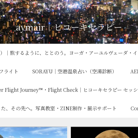
旅するように、ととのう。
aymair｜ヒコーキセラピー
ロロジー）｜旅するように、ととのう。ヨーガ・アーユルヴェーダ・
ーフライト
SORAYU｜空港温泉占い（空湯診断）
AE
er Flight Journey™・Flight Check｜ヒコーキセラピー セ
lier｜撮った、その先へ。写真教室・ZINE制作・展示サポート
C