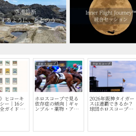
占い
占い
占い
進化
ジオマンシーのシン
ジオマンシーのシン
AI
阪神
ボル–小吉（フォーチ
ボル－道（ヴィア）
役占
のホ
ュナ・マイナー）
組み