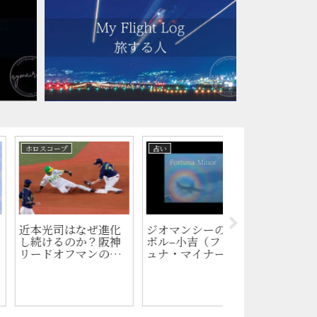
占い
占い
占いは当たる？現
ジオマンシーのシン
い師×元SEが仕
ボル–竜の尾（カウ
と注意点を解説
ダ・ドラコニス）
【体験記】身体
が変わる瞬間｜
市ホノカ社での
ール・タレイ