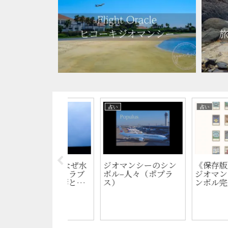
スコープ
ホロスコープ
ホロスコープ
スコープで見る
2026年阪神タイガー
近本光司はなぜ
症の傾向｜ギャ
スは連覇できるか？
し続けるのか？
ル・薬物・アル
球団ホロスコープか
リードオフマン
ルとの向き合い
ら読む“優勝の星回
ロスコープ
り”