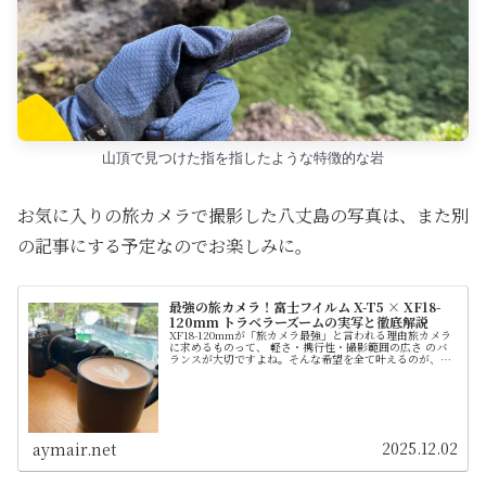
山頂で見つけた指を指したような特徴的な岩
お気に入りの旅カメラで撮影した八丈島の写真は、また別
の記事にする予定なのでお楽しみに。
最強の旅カメラ！富士フイルム X-T5 × XF18-
120mm トラベラーズームの実写と徹底解説
XF18-120mmが「旅カメラ最強」と言われる理由旅カメラ
に求めるものって、 軽さ・携行性・撮影範囲の広さ のバ
ランスが大切ですよね。そんな希望を全て叶えるのが、富
士フイルムの XF18-120mmF4 LM PZ WR！ フルサイズ換
算...
2025.12.02
aymair.net