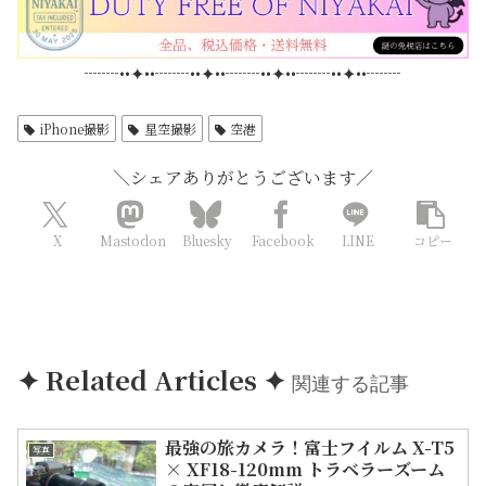
┈┈••✦••┈┈••✦••┈┈••✦••┈┈••✦••┈┈
iPhone撮影
星空撮影
空港
‪＼シェアありがとうございます‪／‬
X
Mastodon
Bluesky
Facebook
LINE
コピー
✦ Related Articles ✦
関連する記事
最強の旅カメラ！富士フイルム X-T5
写真
× XF18-120mm トラベラーズーム