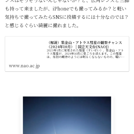
ンスはそうそうないんじゃないか？と、広角レンズと三脚
も持って来ましたが、iPhoneでも撮ってみるか？と軽い
気持ちで撮ってみたらSNSに投稿するには十分なのでは？
と感じるぐらい綺麗に撮れました。
（解説）紫金山・アトラス彗星の観察チャンス
（2024年10月） | 国立天文台(NAOJ)
2023年1月に発見された彗星（すいせい）、紫金山・アト
ラス彗星が、2024年10月に見ごろを迎えます。この彗星
は、当初の期待のようには明るくならないものの、暗い空
であれば肉眼でかすかな姿を観察できそうです。位置や予
想される明るさの情報を紹...
www.nao.ac.jp