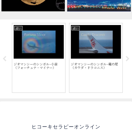
占い
占い
ホ
い
ジオマンシーのシンボル–小吉
ジオマンシーのシンボル–竜の尾
近
（フォーチュナ・マイナー）
（カウダ・ドラコニス）
か
コ
ヒコーキセラピーオンライン