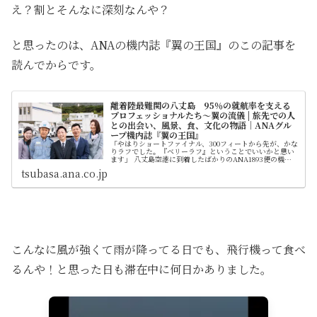
え？割とそんなに深刻なんや？
と思ったのは、ANAの機内誌『翼の王国』のこの記事を
読んでからです。
離着陸最難関の八丈島 95％の就航率を支える
プロフェッショナルたち～翼の流儀 | 旅先での人
との出会い、風景、食、文化の物語｜ANAグル
ープ機内誌『翼の王国』
「やはりショートファイナル、300フィートから先が、かな
りラフでした。『ベリーラフ』ということでいいかと思い
ます」 八丈島空港に到着したばかりのANA1893便の機長
は、空港の運航支援室に立ち寄ると、デブリーフィングで
tsubasa.ana.co.jp
こう告げた。「ベリーラ
こんなに風が強くて雨が降ってる日でも、飛行機って食べ
るんや！と思った日も滞在中に何日かありました。