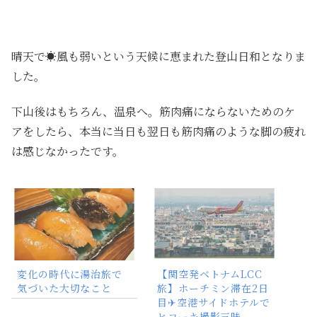
晴天で☀️風も弱いという天候に恵まれた登山日和となりま
した。
下山後はもちろん、温泉へ。筋肉痛にならないためのケ
アをしたら、本当に当日も翌日も筋肉痛のような脚の疲れ
は感じなかったです。
変化の時代に湯治旅で
【関空発ベトナムLCC
気づいた大切なこと
旅】ホーチミン滞在2日
目✈空港サイドホテルで
ヒコーキ撮影三昧