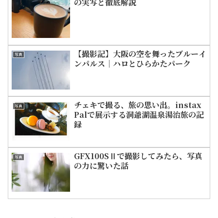
の実写と徹底解説
【撮影記】大阪の空を舞ったブルーイ
写真
ンパルス｜ハロとひらかたパーク
チェキで撮る、旅の思い出。instax
写真
Palで展示する洞爺湖温泉湯治旅の記
録
GFX100SⅡで撮影してみたら、写真
写真
の力に驚いた話